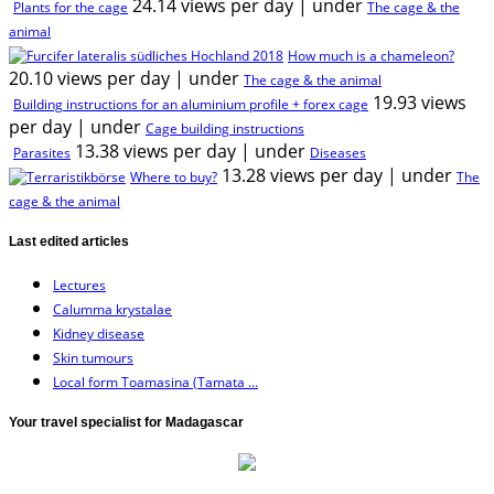
24.14 views per day
|
under
Plants for the cage
The cage & the
animal
How much is a chameleon?
20.10 views per day
|
under
The cage & the animal
19.93 views
Building instructions for an aluminium profile + forex cage
per day
|
under
Cage building instructions
13.38 views per day
|
under
Parasites
Diseases
13.28 views per day
|
under
Where to buy?
The
cage & the animal
Last edited articles
Lectures
Calumma krystalae
Kidney disease
Skin tumours
Local form Toamasina (Tamata ...
Your travel specialist for Madagascar