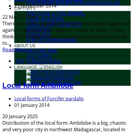
COLOURING BOOKS FOR MADAGASCAR
23 November 2014
CAPTIVITY
THE CAGE & THE ANIMAL
22 March 2024
CAGE BUILDING
There are some questions we have been asked again and
FOOD & SUPPLEMENTS
again, so we set up this page to collect all those. If you
BREEDING
DISEASES
think there might be more questions, we would be glad
FOR VETERINARIANS
to...
ABOUT US
Read More
WHO WE ARE
LECTURES
930
PUBLICATIONS
LANGUAGE:
DEUTSCH
ENGLISH
FRANÇAIS
Local form Ambilobe
Local forms of Furcifer pardalis
01 January 2014
20 January 2025
Distribution of the local form: Ambilobe is a big, chaotic
and very poor city in northwest Madagascar, located in