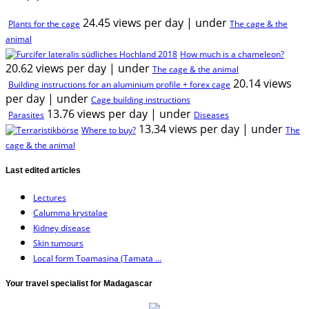
24.45 views per day
|
under
Plants for the cage
The cage & the
animal
How much is a chameleon?
20.62 views per day
|
under
The cage & the animal
20.14 views
Building instructions for an aluminium profile + forex cage
per day
|
under
Cage building instructions
13.76 views per day
|
under
Parasites
Diseases
13.34 views per day
|
under
Where to buy?
The
cage & the animal
Last edited articles
Lectures
Calumma krystalae
Kidney disease
Skin tumours
Local form Toamasina (Tamata ...
Your travel specialist for Madagascar