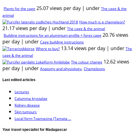
25.07 views per day
|
under
Plants for the cage
The cage & the
animal
How much is a chameleon?
21.17 views per day
|
under
The cage & the animal
20.76 views
Building instructions for an aluminium profile + forex cage
per day
|
under
Cage building instructions
13.14 views per day
|
under
Where to buy?
The
cage & the animal
12.62 views
The colour change
per day
|
under
,
Anatomy and physiology
Chameleons
Last edited articles
Lectures
Calumma krystalae
Kidney disease
Skin tumours
Local form Toamasina (Tamata ...
Your travel specialist for Madagascar