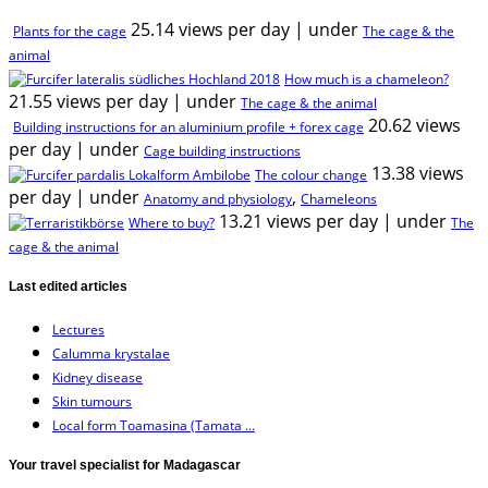
25.14 views per day
|
under
Plants for the cage
The cage & the
animal
How much is a chameleon?
21.55 views per day
|
under
The cage & the animal
20.62 views
Building instructions for an aluminium profile + forex cage
per day
|
under
Cage building instructions
13.38 views
The colour change
per day
|
under
,
Anatomy and physiology
Chameleons
13.21 views per day
|
under
Where to buy?
The
cage & the animal
Last edited articles
Lectures
Calumma krystalae
Kidney disease
Skin tumours
Local form Toamasina (Tamata ...
Your travel specialist for Madagascar