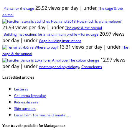
25.52 views per day
|
under
Plants for the cage
The cage & the
animal
How much is a chameleon?
21.93 views per day
|
under
The cage & the animal
20.97 views
Building instructions for an aluminium profile + forex cage
per day
|
under
Cage building instructions
13.31 views per day
|
under
Where to buy?
The
cage & the animal
12.97 views
The colour change
per day
|
under
,
Anatomy and physiology
Chameleons
Last edited articles
Lectures
Calumma krystalae
Kidney disease
Skin tumours
Local form Toamasina (Tamata ...
Your travel specialist for Madagascar