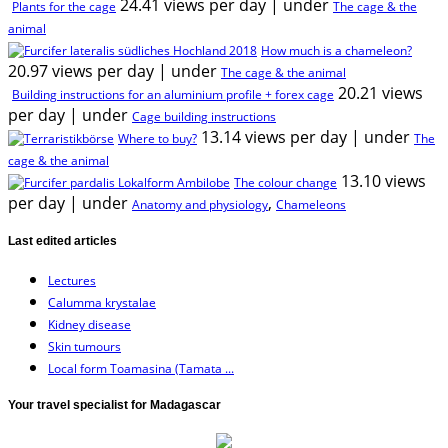
24.41 views per day
|
under
Plants for the cage
The cage & the
animal
How much is a chameleon?
20.97 views per day
|
under
The cage & the animal
20.21 views
Building instructions for an aluminium profile + forex cage
per day
|
under
Cage building instructions
13.14 views per day
|
under
Where to buy?
The
cage & the animal
13.10 views
The colour change
per day
|
under
,
Anatomy and physiology
Chameleons
Last edited articles
Lectures
Calumma krystalae
Kidney disease
Skin tumours
Local form Toamasina (Tamata ...
Your travel specialist for Madagascar