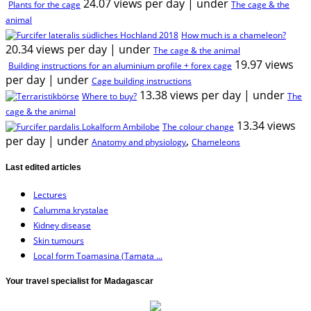
24.07 views per day
|
under
Plants for the cage
The cage & the
animal
How much is a chameleon?
20.34 views per day
|
under
The cage & the animal
19.97 views
Building instructions for an aluminium profile + forex cage
per day
|
under
Cage building instructions
13.38 views per day
|
under
Where to buy?
The
cage & the animal
13.34 views
The colour change
per day
|
under
,
Anatomy and physiology
Chameleons
Last edited articles
Lectures
Calumma krystalae
Kidney disease
Skin tumours
Local form Toamasina (Tamata ...
Your travel specialist for Madagascar