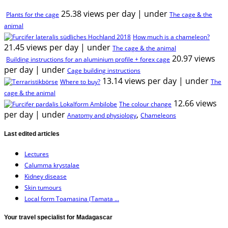
25.38 views per day
|
under
Plants for the cage
The cage & the
animal
How much is a chameleon?
21.45 views per day
|
under
The cage & the animal
20.97 views
Building instructions for an aluminium profile + forex cage
per day
|
under
Cage building instructions
13.14 views per day
|
under
Where to buy?
The
cage & the animal
12.66 views
The colour change
per day
|
under
,
Anatomy and physiology
Chameleons
Last edited articles
Lectures
Calumma krystalae
Kidney disease
Skin tumours
Local form Toamasina (Tamata ...
Your travel specialist for Madagascar