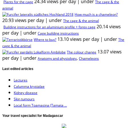
24.34 views per day
|
under
Plants for the cage
The cage & the
animal
How much is a chameleon?
20.93 views per day
|
under
The cage & the animal
20.14 views
Building instructions for an aluminium profile + forex cage
per day
|
under
Cage building instructions
13.10 views per day
|
under
Where to buy?
The
cage & the animal
13.07 views
The colour change
per day
|
under
,
Anatomy and physiology
Chameleons
Last edited articles
Lectures
Calumma krystalae
Kidney disease
Skin tumours
Local form Toamasina (Tamata ...
Your travel specialist for Madagascar