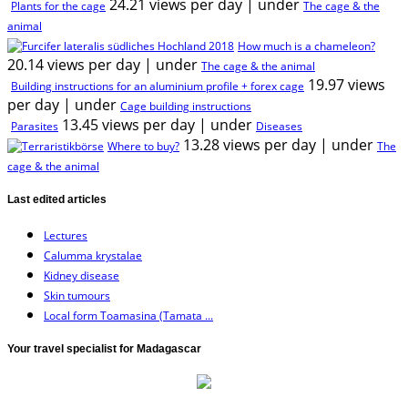
24.21 views per day
|
under
Plants for the cage
The cage & the
animal
How much is a chameleon?
20.14 views per day
|
under
The cage & the animal
19.97 views
Building instructions for an aluminium profile + forex cage
per day
|
under
Cage building instructions
13.45 views per day
|
under
Parasites
Diseases
13.28 views per day
|
under
Where to buy?
The
cage & the animal
Last edited articles
Lectures
Calumma krystalae
Kidney disease
Skin tumours
Local form Toamasina (Tamata ...
Your travel specialist for Madagascar