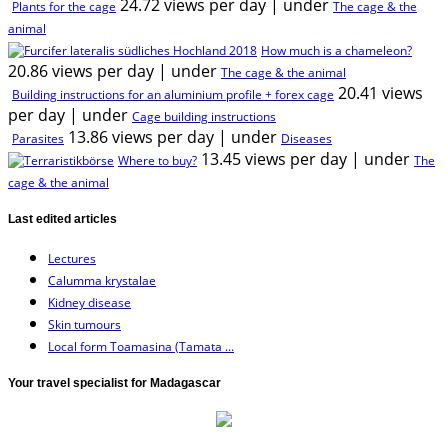
24.72 views per day
|
under
Plants for the cage
The cage & the
animal
How much is a chameleon?
20.86 views per day
|
under
The cage & the animal
20.41 views
Building instructions for an aluminium profile + forex cage
per day
|
under
Cage building instructions
13.86 views per day
|
under
Parasites
Diseases
13.45 views per day
|
under
Where to buy?
The
cage & the animal
Last edited articles
Lectures
Calumma krystalae
Kidney disease
Skin tumours
Local form Toamasina (Tamata ...
Your travel specialist for Madagascar