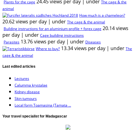
24.45 views per day
|
under
Plants for the cage
The cage & the
animal
How much is a chameleon?
20.62 views per day
|
under
The cage & the animal
20.14 views
Building instructions for an aluminium profile + forex cage
per day
|
under
Cage building instructions
13.76 views per day
|
under
Parasites
Diseases
13.34 views per day
|
under
Where to buy?
The
cage & the animal
Last edited articles
Lectures
Calumma krystalae
Kidney disease
Skin tumours
Local form Toamasina (Tamata ...
Your travel specialist for Madagascar