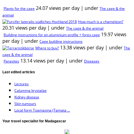
24.07 views per day
|
under
Plants for the cage
The cage & the
animal
How much is a chameleon?
20.31 views per day
|
under
The cage & the animal
19.97 views
Building instructions for an aluminium profile + forex cage
per day
|
under
Cage building instructions
13.38 views per day
|
under
Where to buy?
The
cage & the animal
13.14 views per day
|
under
Parasites
Diseases
Last edited articles
Lectures
Calumma krystalae
Kidney disease
Skin tumours
Local form Toamasina (Tamata ...
Your travel specialist for Madagascar