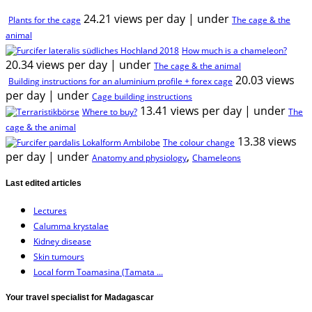
24.21 views per day
|
under
Plants for the cage
The cage & the
animal
How much is a chameleon?
20.34 views per day
|
under
The cage & the animal
20.03 views
Building instructions for an aluminium profile + forex cage
per day
|
under
Cage building instructions
13.41 views per day
|
under
Where to buy?
The
cage & the animal
13.38 views
The colour change
per day
|
under
,
Anatomy and physiology
Chameleons
Last edited articles
Lectures
Calumma krystalae
Kidney disease
Skin tumours
Local form Toamasina (Tamata ...
Your travel specialist for Madagascar