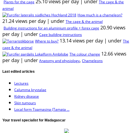
25.10 views per day
|
under
Plants for the cage
The cage & the
animal
How much is a chameleon?
21.24 views per day
|
under
The cage & the animal
20.90 views
Building instructions for an aluminium profile + forex cage
per day
|
under
Cage building instructions
13.14 views per day
|
under
Where to buy?
The
cage & the animal
12.66 views
The colour change
per day
|
under
,
Anatomy and physiology
Chameleons
Last edited articles
Lectures
Calumma krystalae
Kidney disease
Skin tumours
Local form Toamasina (Tamata ...
Your travel specialist for Madagascar