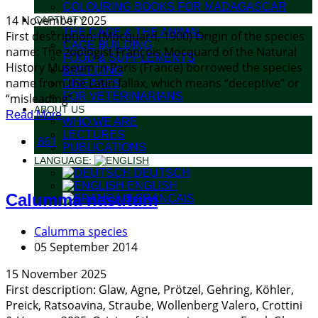
COLOURING BOOKS FOR MADAGASCAR
14 November 2025
CAPTIVITY
THE CAGE & THE ANIMAL
First description: (Mocquard, 1900) Origin of the species
CAGE BUILDING
name: The zoologist François Mocquard of the Natural
FOOD & SUPPLEMENTS
History Museum in Paris (France) borrowed the species
BREEDING
name from the Latin fallax, which means “deceptive” or
DISEASES
FOR VETERINARIANS
“misleading”....
ABOUT US
Read More
WHO WE ARE
LECTURES
861
PUBLICATIONS
LANGUAGE:
DEUTSCH
ENGLISH
Calumma nasutum
FRANÇAIS
Calumma species
05 September 2014
15 November 2025
First description: Glaw, Agne, Prötzel, Gehring, Köhler,
Preick, Ratsoavina, Straube, Wollenberg Valero, Crottini