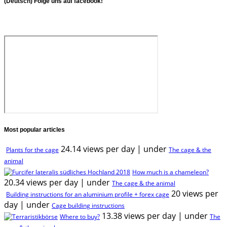
(Deutsch) Folge uns auf facebook!
Most popular articles
24.14 views per day
|
under
Plants for the cage
The cage & the
animal
How much is a chameleon?
20.34 views per day
|
under
The cage & the animal
20 views per
Building instructions for an aluminium profile + forex cage
day
|
under
Cage building instructions
13.38 views per day
|
under
Where to buy?
The