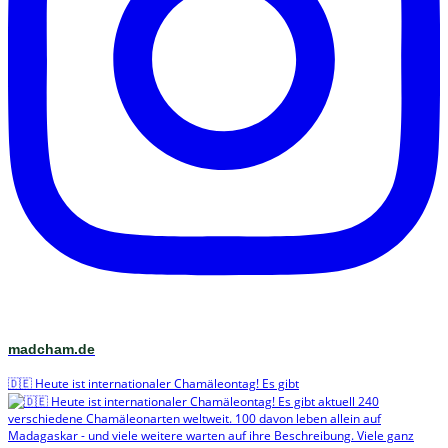
madcham.de
🇩🇪 Heute ist internationaler Chamäleontag! Es gibt