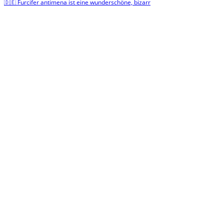
🇩🇪 Furcifer antimena ist eine wunderschöne, bizarr