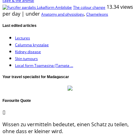
cage & the animal
13.34 views
The colour change
per day
|
under
,
Anatomy and physiology
Chameleons
Last edited articles
Lectures
Calumma krystalae
Kidney disease
Skin tumours
Local form Toamasina (Tamata ...
Your travel specialist for Madagascar
Favourite Quote
Wissen zu vermitteln bedeutet, einen Schatz zu teilen,
ohne dass er kleiner wird.