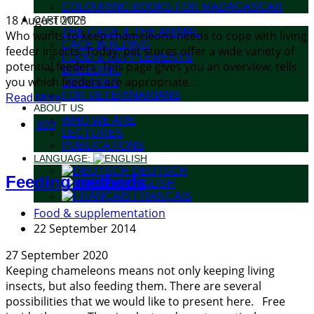
COLOURING BOOKS FOR MADAGASCAR
18 August 2023
CAPTIVITY
THE CAGE & THE ANIMAL
Who wants to keep chameleons needs to cope with living
CAGE BUILDING
feeder insects. Today, pet stores offer a wide variety of
FOOD & SUPPLEMENTS
potential feeders. This page gives you an overview, tells
BREEDING
you which feeders are appropriate...
DISEASES
FOR VETERINARIANS
Read More
ABOUT US
WHO WE ARE
899
LECTURES
PUBLICATIONS
LANGUAGE:
DEUTSCH
Feeding methods
ENGLISH
FRANÇAIS
Food & supplementation
22 September 2014
27 September 2020
Keeping chameleons means not only keeping living
insects, but also feeding them. There are several
possibilities that we would like to present here. Free