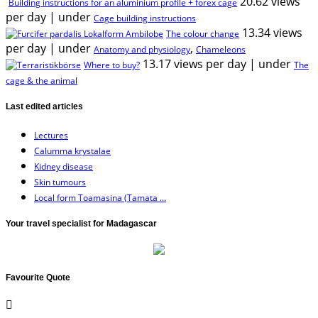
20.62 views
Building instructions for an aluminium profile + forex cage
per day
|
under
Cage building instructions
13.34 views
The colour change
per day
|
under
,
Anatomy and physiology
Chameleons
13.17 views per day
|
under
Where to buy?
The
cage & the animal
Last edited articles
Lectures
Calumma krystalae
Kidney disease
Skin tumours
Local form Toamasina (Tamata ...
Your travel specialist for Madagascar
Favourite Quote