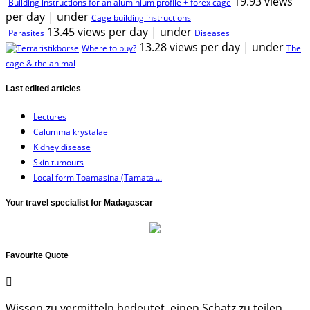
19.93 views
Building instructions for an aluminium profile + forex cage
per day
|
under
Cage building instructions
13.45 views per day
|
under
Parasites
Diseases
13.28 views per day
|
under
Where to buy?
The
cage & the animal
Last edited articles
Lectures
Calumma krystalae
Kidney disease
Skin tumours
Local form Toamasina (Tamata ...
Your travel specialist for Madagascar
Favourite Quote
Wissen zu vermitteln bedeutet, einen Schatz zu teilen,