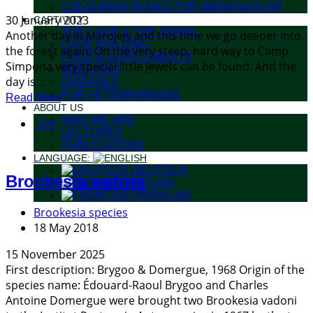
COLOURING BOOKS FOR MADAGASCAR
30 January 2023
CAPTIVITY
THE CAGE & THE ANIMAL
Another day in Marojejy and this time we go deeper into
CAGE BUILDING
the forest again: On the very steep, hard way to Camp
FOOD & SUPPLEMENTS
Simpona very special little jewels can be found. And the
BREEDING
day is...
DISEASES
FOR VETERINARIANS
Read More
ABOUT US
WHO WE ARE
244
LECTURES
PUBLICATIONS
LANGUAGE:
DEUTSCH
Brookesia vadoni
ENGLISH
FRANÇAIS
Brookesia species
18 May 2018
15 November 2025
First description: Brygoo & Domergue, 1968 Origin of the
species name: Édouard-Raoul Brygoo and Charles
Antoine Domergue were brought two Brookesia vadoni