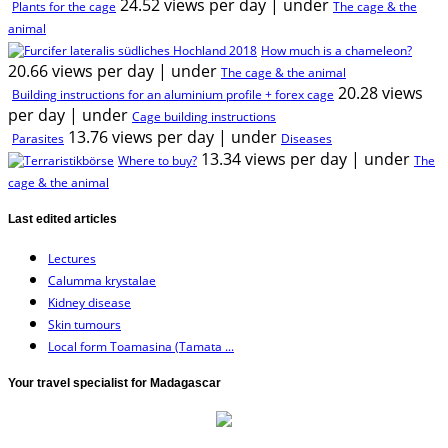
24.52 views per day
|
under
Plants for the cage
The cage & the
animal
How much is a chameleon?
20.66 views per day
|
under
The cage & the animal
20.28 views
Building instructions for an aluminium profile + forex cage
per day
|
under
Cage building instructions
13.76 views per day
|
under
Parasites
Diseases
13.34 views per day
|
under
Where to buy?
The
cage & the animal
Last edited articles
Lectures
Calumma krystalae
Kidney disease
Skin tumours
Local form Toamasina (Tamata ...
Your travel specialist for Madagascar