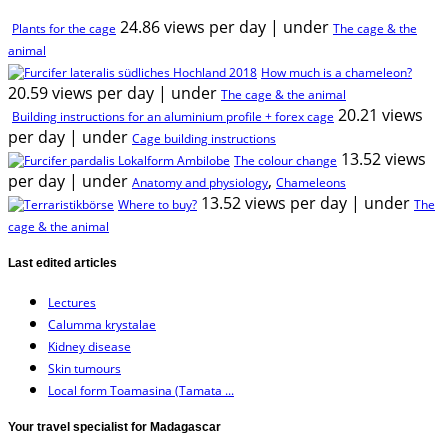
24.86 views per day
|
under
Plants for the cage
The cage & the
animal
How much is a chameleon?
20.59 views per day
|
under
The cage & the animal
20.21 views
Building instructions for an aluminium profile + forex cage
per day
|
under
Cage building instructions
13.52 views
The colour change
per day
|
under
,
Anatomy and physiology
Chameleons
13.52 views per day
|
under
Where to buy?
The
cage & the animal
Last edited articles
Lectures
Calumma krystalae
Kidney disease
Skin tumours
Local form Toamasina (Tamata ...
Your travel specialist for Madagascar