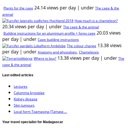
24.14 views per day
|
under
Plants for the cage
The cage & the
animal
How much is a chameleon?
20.34 views per day
|
under
The cage & the animal
20.03 views
Building instructions for an aluminium profile + forex cage
per day
|
under
Cage building instructions
13.38 views
The colour change
per day
|
under
,
Anatomy and physiology
Chameleons
13.38 views per day
|
under
Where to buy?
The
cage & the animal
Last edited articles
Lectures
Calumma krystalae
Kidney disease
Skin tumours
Local form Toamasina (Tamata ...
Your travel specialist for Madagascar