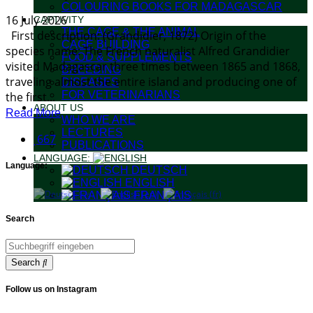
COLOURING BOOKS FOR MADAGASCAR
16 July 2026
CAPTIVITY
THE CAGE & THE ANIMAL
First description: (Grandidier, 1872) Origin of the
CAGE BUILDING
species name: The French naturalist Alfred Grandidier
FOOD & SUPPLEMENTS
visited Madagascar three times between 1865 and 1868,
BREEDING
traveling almost the entire island and producing one of
DISEASES
FOR VETERINARIANS
the first...
ABOUT US
Read More
WHO WE ARE
LECTURES
667
PUBLICATIONS
LANGUAGE:
Language:
DEUTSCH
ENGLISH
FRANÇAIS
Search
Search
Follow us on Instagram