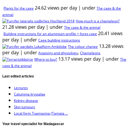
24.62 views per day
|
under
Plants for the cage
The cage & the
animal
How much is a chameleon?
21.28 views per day
|
under
The cage & the animal
20.41 views
Building instructions for an aluminium profile + forex cage
per day
|
under
Cage building instructions
13.28 views
The colour change
per day
|
under
,
Anatomy and physiology
Chameleons
13.17 views per day
|
under
Where to buy?
The
cage & the animal
Last edited articles
Lectures
Calumma krystalae
Kidney disease
Skin tumours
Local form Toamasina (Tamata ...
Your travel specialist for Madagascar