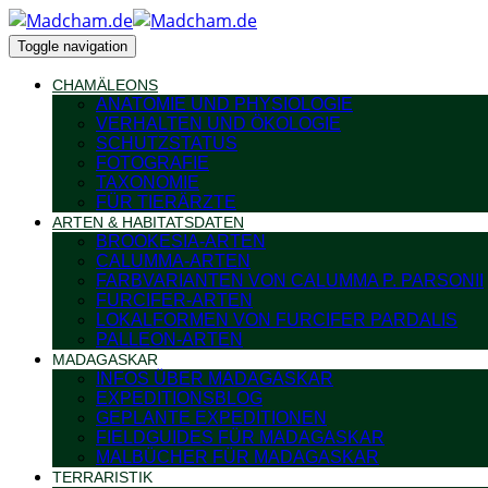
Toggle navigation
CHAMÄLEONS
ANATOMIE UND PHYSIOLOGIE
VERHALTEN UND ÖKOLOGIE
SCHUTZSTATUS
FOTOGRAFIE
TAXONOMIE
FÜR TIERÄRZTE
ARTEN & HABITATSDATEN
BROOKESIA-ARTEN
CALUMMA-ARTEN
FARBVARIANTEN VON CALUMMA P. PARSONII
FURCIFER-ARTEN
LOKALFORMEN VON FURCIFER PARDALIS
PALLEON-ARTEN
MADAGASKAR
INFOS ÜBER MADAGASKAR
EXPEDITIONSBLOG
GEPLANTE EXPEDITIONEN
FIELDGUIDES FÜR MADAGASKAR
MALBÜCHER FÜR MADAGASKAR
TERRARISTIK