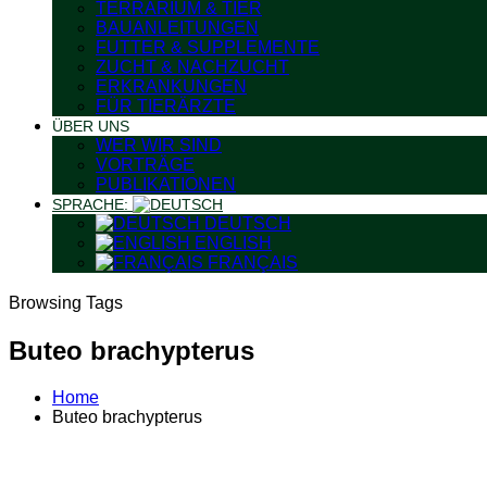
TERRARIUM & TIER
BAUANLEITUNGEN
FUTTER & SUPPLEMENTE
ZUCHT & NACHZUCHT
ERKRANKUNGEN
FÜR TIERÄRZTE
ÜBER UNS
WER WIR SIND
VORTRÄGE
PUBLIKATIONEN
SPRACHE:
DEUTSCH
ENGLISH
FRANÇAIS
Browsing Tags
Buteo brachypterus
Home
Buteo brachypterus