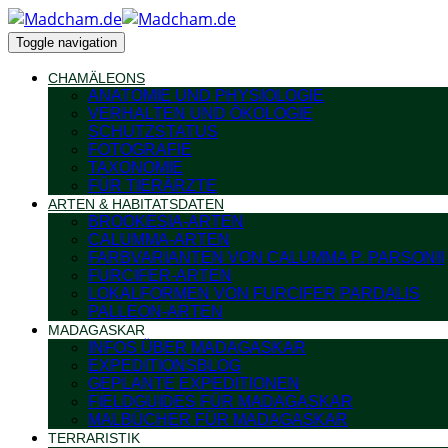
Toggle navigation
CHAMÄLEONS
ANATOMIE UND PHYSIOLOGIE
VERHALTEN UND ÖKOLOGIE
SCHUTZSTATUS
FOTOGRAFIE
TAXONOMIE
FÜR TIERÄRZTE
ARTEN & HABITATSDATEN
BROOKESIA-ARTEN
CALUMMA-ARTEN
FARBVARIANTEN VON CALUMMA P. PARSONII
FURCIFER-ARTEN
LOKALFORMEN VON FURCIFER PARDALIS
PALLEON-ARTEN
MADAGASKAR
INFOS ÜBER MADAGASKAR
EXPEDITIONSBLOG
GEPLANTE EXPEDITIONEN
FIELDGUIDES FÜR MADAGASKAR
MALBÜCHER FÜR MADAGASKAR
TERRARISTIK