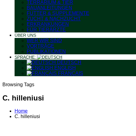
TERRARIUM & TIER
BAUANLEITUNGEN
FUTTER & SUPPLEMENTE
ZUCHT & NACHZUCHT
ERKRANKUNGEN
FÜR TIERÄRZTE
ÜBER UNS
WER WIR SIND
VORTRÄGE
PUBLIKATIONEN
SPRACHE:
DEUTSCH
ENGLISH
FRANÇAIS
Browsing Tags
C. hilleniusi
Home
C. hilleniusi