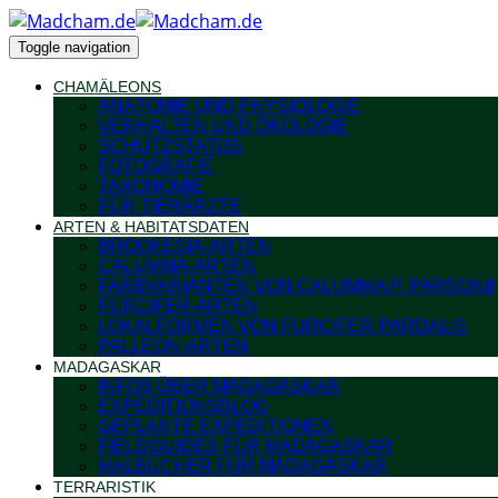
Toggle navigation
CHAMÄLEONS
ANATOMIE UND PHYSIOLOGIE
VERHALTEN UND ÖKOLOGIE
SCHUTZSTATUS
FOTOGRAFIE
TAXONOMIE
FÜR TIERÄRZTE
ARTEN & HABITATSDATEN
BROOKESIA-ARTEN
CALUMMA-ARTEN
FARBVARIANTEN VON CALUMMA P. PARSONII
FURCIFER-ARTEN
LOKALFORMEN VON FURCIFER PARDALIS
PALLEON-ARTEN
MADAGASKAR
INFOS ÜBER MADAGASKAR
EXPEDITIONSBLOG
GEPLANTE EXPEDITIONEN
FIELDGUIDES FÜR MADAGASKAR
MALBÜCHER FÜR MADAGASKAR
TERRARISTIK