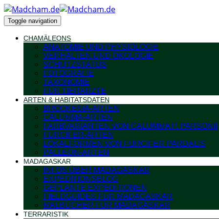
Toggle navigation
CHAMÄLEONS
ANATOMIE UND PHYSIOLOGIE
VERHALTEN UND ÖKOLOGIE
SCHUTZSTATUS
FOTOGRAFIE
TAXONOMIE
FÜR TIERÄRZTE
ARTEN & HABITATSDATEN
BROOKESIA-ARTEN
CALUMMA-ARTEN
FARBVARIANTEN VON CALUMMA P. PARSONII
FURCIFER-ARTEN
LOKALFORMEN VON FURCIFER PARDALIS
PALLEON-ARTEN
MADAGASKAR
INFOS ÜBER MADAGASKAR
EXPEDITIONSBLOG
GEPLANTE EXPEDITIONEN
FIELDGUIDES FÜR MADAGASKAR
MALBÜCHER FÜR MADAGASKAR
TERRARISTIK