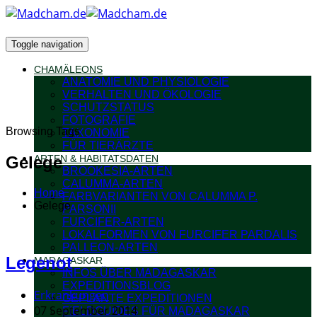
Toggle navigation
CHAMÄLEONS
ANATOMIE UND PHYSIOLOGIE
VERHALTEN UND ÖKOLOGIE
SCHUTZSTATUS
FOTOGRAFIE
Browsing Tags
TAXONOMIE
FÜR TIERÄRZTE
Gelege
ARTEN & HABITATSDATEN
BROOKESIA-ARTEN
CALUMMA-ARTEN
Home
FARBVARIANTEN VON CALUMMA P.
Gelege
PARSONII
FURCIFER-ARTEN
LOKALFORMEN VON FURCIFER PARDALIS
PALLEON-ARTEN
Legenot
MADAGASKAR
INFOS ÜBER MADAGASKAR
EXPEDITIONSBLOG
Erkrankungen
GEPLANTE EXPEDITIONEN
07 September 2014
FIELDGUIDES FÜR MADAGASKAR