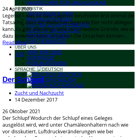
MALBÜCHER FÜR MADAGASKAR
24 April 2020
TERRARISTIK
TERRARIUM & TIER
Legenot – was ist das? Legenot beschreibt erst einmal die
BAUANLEITUNGEN
Tatsache, dass ein Weibchen legereife Eier nicht ablegen
FUTTER & SUPPLEMENTE
kann. Es gibt allerdings viele verschiedene Gründe, wie es
ZUCHT & NACHZUCHT
dazu kommen kann. Ursachen Die Ursachen können...
ERKRANKUNGEN
FÜR TIERÄRZTE
Read More
ÜBER UNS
WER WIR SIND
692
VORTRÄGE
PUBLIKATIONEN
SPRACHE:
DEUTSCH
Der Schlupf
ENGLISH
FRANÇAIS
Zucht und Nachzucht
14 Dezember 2017
26 Oktober 2021
Der Schlupf Wodurch der Schlupf eines Geleges
ausgelöst wird, wird unter Chamäleonhaltern nach wie
vor disskutiert. Luftdruckveränderungen wie bei