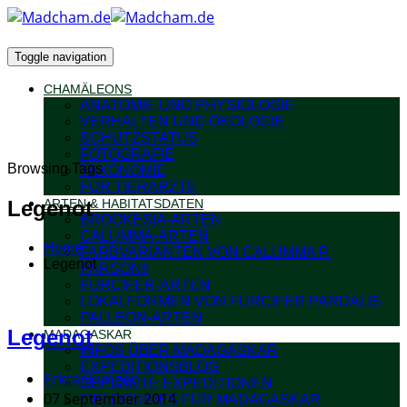
Toggle navigation
CHAMÄLEONS
ANATOMIE UND PHYSIOLOGIE
VERHALTEN UND ÖKOLOGIE
SCHUTZSTATUS
FOTOGRAFIE
Browsing Tags
TAXONOMIE
FÜR TIERÄRZTE
Legenot
ARTEN & HABITATSDATEN
BROOKESIA-ARTEN
CALUMMA-ARTEN
Home
FARBVARIANTEN VON CALUMMA P.
Legenot
PARSONII
FURCIFER-ARTEN
LOKALFORMEN VON FURCIFER PARDALIS
PALLEON-ARTEN
Legenot
MADAGASKAR
INFOS ÜBER MADAGASKAR
EXPEDITIONSBLOG
Erkrankungen
GEPLANTE EXPEDITIONEN
07 September 2014
FIELDGUIDES FÜR MADAGASKAR