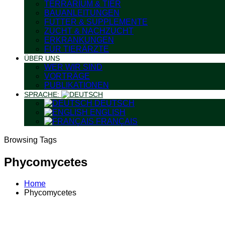
TERRARIUM & TIER
BAUANLEITUNGEN
FUTTER & SUPPLEMENTE
ZUCHT & NACHZUCHT
ERKRANKUNGEN
FÜR TIERÄRZTE
ÜBER UNS
WER WIR SIND
VORTRÄGE
PUBLIKATIONEN
SPRACHE:
DEUTSCH
ENGLISH
FRANÇAIS
Browsing Tags
Phycomycetes
Home
Phycomycetes