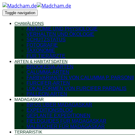
Toggle navigation
CHAMÄLEONS
ANATOMIE UND PHYSIOLOGIE
VERHALTEN UND ÖKOLOGIE
SCHUTZSTATUS
FOTOGRAFIE
TAXONOMIE
FÜR TIERÄRZTE
ARTEN & HABITATSDATEN
BROOKESIA-ARTEN
CALUMMA-ARTEN
FARBVARIANTEN VON CALUMMA P. PARSONII
FURCIFER-ARTEN
LOKALFORMEN VON FURCIFER PARDALIS
PALLEON-ARTEN
MADAGASKAR
INFOS ÜBER MADAGASKAR
EXPEDITIONSBLOG
GEPLANTE EXPEDITIONEN
FIELDGUIDES FÜR MADAGASKAR
MALBÜCHER FÜR MADAGASKAR
TERRARISTIK