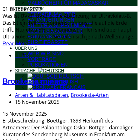
MALBÜCHER FÜR MADAGASKAR
01 Oktober 2022
TERRARISTIK
TERRARIUM & TIER
Was ist UV-B? UV-B ist die Abkürzung für Ultraviolett-B.
BAUANLEITUNGEN
Das ist ein Teil der Sonnenstrahlung, die auf die Erde
FUTTER & SUPPLEMENTE
trifft. Nur etwa 5% der Sonnenstrahlen sind überhaupt
ZUCHT & NACHZUCHT
Ultraviolett-Strahlen. Sie teilen sich je nach Wellenlänge...
ERKRANKUNGEN
FÜR TIERÄRZTE
Read More
ÜBER UNS
WER WIR SIND
1.15K
VORTRÄGE
PUBLIKATIONEN
SPRACHE:
DEUTSCH
Brookesia minima
ENGLISH
FRANÇAIS
Arten & Habitatsdaten
,
Brookesia-Arten
15 November 2025
15 November 2025
Erstbeschreibung: Boettger, 1893 Herkunft des
Artnamens: Der Paläontologe Oskar Böttger, damaliger
Kurator des Senckenberg-Museums in Frankfurt am