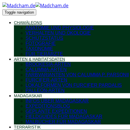
Toggle navigation
CHAMÄLEONS
ANATOMIE UND PHYSIOLOGIE
VERHALTEN UND ÖKOLOGIE
SCHUTZSTATUS
FOTOGRAFIE
TAXONOMIE
FÜR TIERÄRZTE
ARTEN & HABITATSDATEN
BROOKESIA-ARTEN
CALUMMA-ARTEN
FARBVARIANTEN VON CALUMMA P. PARSONII
FURCIFER-ARTEN
LOKALFORMEN VON FURCIFER PARDALIS
PALLEON-ARTEN
MADAGASKAR
INFOS ÜBER MADAGASKAR
EXPEDITIONSBLOG
GEPLANTE EXPEDITIONEN
FIELDGUIDES FÜR MADAGASKAR
MALBÜCHER FÜR MADAGASKAR
TERRARISTIK