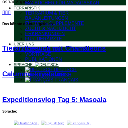
oshaughnessyi
MALBÜCHER FÜR MADAGASKAR
TERRARISTIK
TERRARIUM & TIER
BAUANLEITUNGEN
FUTTER & SUPPLEMENTE
Das könnte dir auch gefallen
ZUCHT & NACHZUCHT
ERKRANKUNGEN
FÜR TIERÄRZTE
ÜBER UNS
Tierarztbesuch mit Chamäleons
WER WIR SIND
VORTRÄGE
PUBLIKATIONEN
SPRACHE:
DEUTSCH
Calumma krystalae
ENGLISH
FRANÇAIS
Expeditionsvlog Tag 5: Masoala
Sprache: