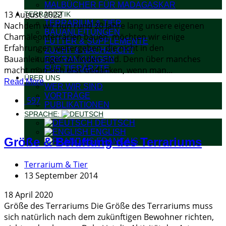
MALBÜCHER FÜR MADAGASKAR
13 August 2022
TERRARISTIK
TERRARIUM & TIER
Nachdem wir nun rund 20 Jahre lang unsere eigenen
BAUANLEITUNGEN
Chamäleonterrarien bauen, möchten wir einige
FUTTER & SUPPLEMENTE
Erfahrungen weitergeben, die nicht in den
ZUCHT & NACHZUCHT
Bauanleitungen zu finden sind. Denn über manches
ERKRANKUNGEN
FÜR TIERÄRZTE
macht man sich erst Gedanken, wenn man...
ÜBER UNS
Read More
WER WIR SIND
VORTRÄGE
597
PUBLIKATIONEN
SPRACHE:
DEUTSCH
ENGLISH
Größe & Belüftung des Terrariums
FRANÇAIS
Terrarium & Tier
13 September 2014
18 April 2020
Größe des Terrariums Die Größe des Terrariums muss
sich natürlich nach dem zukünftigen Bewohner richten,