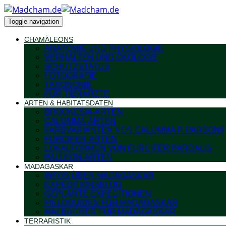
Toggle navigation
CHAMÄLEONS
ANATOMIE UND PHYSIOLOGIE
VERHALTEN UND ÖKOLOGIE
SCHUTZSTATUS
FOTOGRAFIE
TAXONOMIE
FÜR TIERÄRZTE
ARTEN & HABITATSDATEN
BROOKESIA-ARTEN
CALUMMA-ARTEN
FARBVARIANTEN VON CALUMMA P. PARSONII
FURCIFER-ARTEN
LOKALFORMEN VON FURCIFER PARDALIS
PALLEON-ARTEN
MADAGASKAR
INFOS ÜBER MADAGASKAR
EXPEDITIONSBLOG
GEPLANTE EXPEDITIONEN
FIELDGUIDES FÜR MADAGASKAR
MALBÜCHER FÜR MADAGASKAR
TERRARISTIK