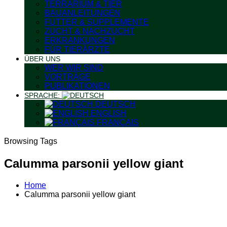
TERRARIUM & TIER
BAUANLEITUNGEN
FUTTER & SUPPLEMENTE
ZUCHT & NACHZUCHT
ERKRANKUNGEN
FÜR TIERÄRZTE
ÜBER UNS
WER WIR SIND
VORTRÄGE
PUBLIKATIONEN
SPRACHE:
DEUTSCH
ENGLISH
FRANÇAIS
Browsing Tags
Calumma parsonii yellow giant
Home
Calumma parsonii yellow giant