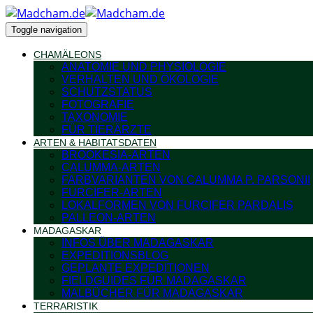
Toggle navigation
CHAMÄLEONS
ANATOMIE UND PHYSIOLOGIE
VERHALTEN UND ÖKOLOGIE
SCHUTZSTATUS
FOTOGRAFIE
TAXONOMIE
FÜR TIERÄRZTE
ARTEN & HABITATSDATEN
BROOKESIA-ARTEN
CALUMMA-ARTEN
FARBVARIANTEN VON CALUMMA P. PARSONII
FURCIFER-ARTEN
LOKALFORMEN VON FURCIFER PARDALIS
PALLEON-ARTEN
MADAGASKAR
INFOS ÜBER MADAGASKAR
EXPEDITIONSBLOG
GEPLANTE EXPEDITIONEN
FIELDGUIDES FÜR MADAGASKAR
MALBÜCHER FÜR MADAGASKAR
TERRARISTIK