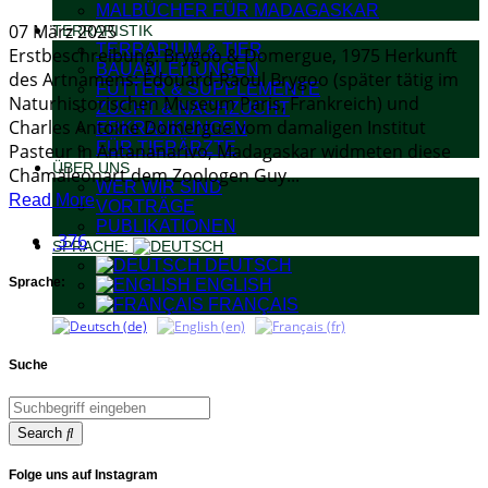
MALBÜCHER FÜR MADAGASKAR
07 März 2025
TERRARISTIK
TERRARIUM & TIER
Erstbeschreibung: Brygoo & Domergue, 1975 Herkunft
BAUANLEITUNGEN
des Artnamens: Édouard-Raoul Brygoo (später tätig im
FUTTER & SUPPLEMENTE
Naturhistorischen Museum Paris, Frankreich) und
ZUCHT & NACHZUCHT
Charles Antoine Domergue vom damaligen Institut
ERKRANKUNGEN
FÜR TIERÄRZTE
Pasteur in Antananarivo, Madagaskar widmeten diese
ÜBER UNS
Chamäleonart dem Zoologen Guy...
WER WIR SIND
Read More
VORTRÄGE
PUBLIKATIONEN
376
SPRACHE:
DEUTSCH
Sprache:
ENGLISH
FRANÇAIS
Suche
Search
Folge uns auf Instagram