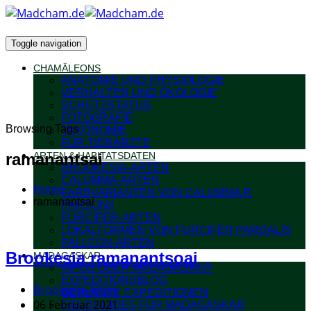
Toggle navigation
CHAMÄLEONS
ANATOMIE UND PHYSIOLOGIE
VERHALTEN UND ÖKOLOGIE
SCHUTZSTATUS
FOTOGRAFIE
Browsing Tags
TAXONOMIE
FÜR TIERÄRZTE
ramanantsai
ARTEN & HABITATSDATEN
BROOKESIA-ARTEN
CALUMMA-ARTEN
Home
FARBVARIANTEN VON CALUMMA P.
ramanantsai
PARSONII
FURCIFER-ARTEN
LOKALFORMEN VON FURCIFER PARDALIS
PALLEON-ARTEN
Brookesia ramanantsoai
MADAGASKAR
INFOS ÜBER MADAGASKAR
EXPEDITIONSBLOG
Brookesia-Arten
GEPLANTE EXPEDITIONEN
06 Februar 2021
FIELDGUIDES FÜR MADAGASKAR