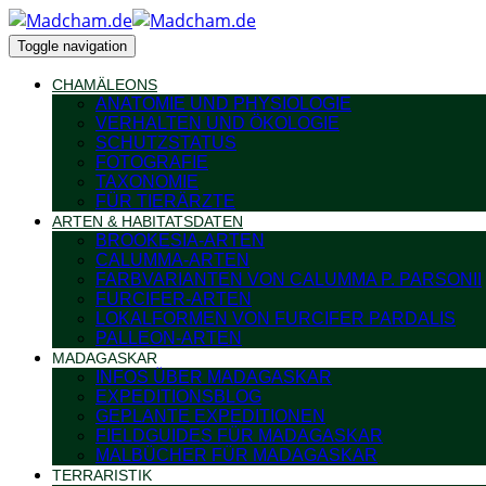
Toggle navigation
CHAMÄLEONS
ANATOMIE UND PHYSIOLOGIE
VERHALTEN UND ÖKOLOGIE
SCHUTZSTATUS
FOTOGRAFIE
TAXONOMIE
FÜR TIERÄRZTE
ARTEN & HABITATSDATEN
BROOKESIA-ARTEN
CALUMMA-ARTEN
FARBVARIANTEN VON CALUMMA P. PARSONII
FURCIFER-ARTEN
LOKALFORMEN VON FURCIFER PARDALIS
PALLEON-ARTEN
MADAGASKAR
INFOS ÜBER MADAGASKAR
EXPEDITIONSBLOG
GEPLANTE EXPEDITIONEN
FIELDGUIDES FÜR MADAGASKAR
MALBÜCHER FÜR MADAGASKAR
TERRARISTIK