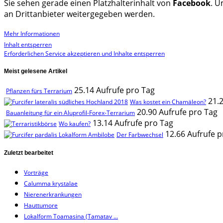
Sie sehen gerade einen Platzhalterinhalt von
Facebook
. U
an Drittanbieter weitergegeben werden.
Mehr Informationen
Inhalt entsperren
Erforderlichen Service akzeptieren und Inhalte entsperren
Meist gelesene Artikel
25.14 Aufrufe pro Tag
Pflanzen fürs Terrarium
21.
Was kostet ein Chamäleon?
20.90 Aufrufe pro Tag
Bauanleitung für ein Aluprofil-Forex-Terrarium
13.14 Aufrufe pro Tag
Wo kaufen?
12.66 Aufrufe p
Der Farbwechsel
Zuletzt bearbeitet
Vorträge
Calumma krystalae
Nierenerkrankungen
Hauttumore
Lokalform Toamasina (Tamatav ...