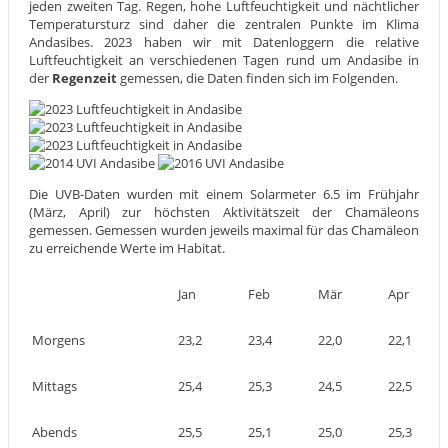
jeden zweiten Tag. Regen, hohe Luftfeuchtigkeit und nächtlicher
Temperatursturz sind daher die zentralen Punkte im Klima
Andasibes. 2023 haben wir mit Datenloggern die relative
Luftfeuchtigkeit an verschiedenen Tagen rund um Andasibe in
der
Regenzeit
gemessen, die Daten finden sich im Folgenden.
Die UVB-Daten wurden mit einem Solarmeter 6.5 im Frühjahr
(März, April) zur höchsten Aktivitätszeit der Chamäleons
gemessen. Gemessen wurden jeweils maximal für das Chamäleon
zu erreichende Werte im Habitat.
Jan
Feb
Mär
Apr
Morgens
23,2
23,4
22,0
22,1
Mittags
25,4
25,3
24,5
22,5
Abends
25,5
25,1
25,0
25,3