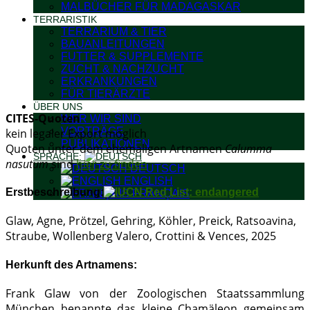
MALBÜCHER FÜR MADAGASKAR
TERRARISTIK
TERRARIUM & TIER
BAUANLEITUNGEN
FUTTER & SUPPLEMENTE
ZUCHT & NACHZUCHT
ERKRANKUNGEN
FÜR TIERÄRZTE
ÜBER UNS
CITES-Quoten
WER WIR SIND
VORTRÄGE
kein legaler Export möglich
PUBLIKATIONEN
Quoten unter dem ehemaligen Artnamen
Calumma
SPRACHE:
nasutum
sind
hier zu finden
DEUTSCH
ENGLISH
Erstbeschreibung:
FRANÇAIS
Glaw, Agne, Prötzel, Gehring, Köhler, Preick, Ratsoavina,
Straube, Wollenberg Valero, Crottini & Vences, 2025
Herkunft des Artnamens:
Frank Glaw von der Zoologischen Staatssammlung
München benannte das kleine Chamäleon gemeinsam