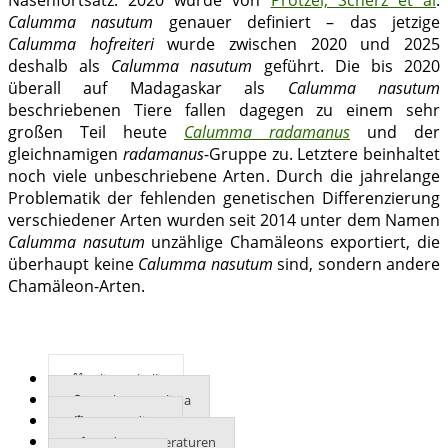
Nasenfortsatz. 2020 wurde von
Prötzel, Scherz et al
.
Calumma nasutum
genauer definiert – das jetzige
Calumma hofreiteri
wurde zwischen 2020 und 2025
deshalb als
Calumma nasutum
geführt. Die bis 2020
überall auf Madagaskar als
Calumma nasutum
beschriebenen Tiere fallen dagegen zu einem sehr
großen Teil heute
Calumma radamanus
und der
gleichnamigen
radamanus
-Gruppe zu. Letztere beinhaltet
noch viele unbeschriebene Arten. Durch die jahrelange
Problematik der fehlenden genetischen Differenzierung
verschiedener Arten wurden seit 2014 unter dem Namen
Calumma nasutum
unzählige Chamäleons exportiert, die
überhaupt keine
Calumma nasutum
sind, sondern andere
Chamäleon-Arten.
Klimatabelle
Mehr zum Klima
UVB-Indizes
Bodentemperaturen