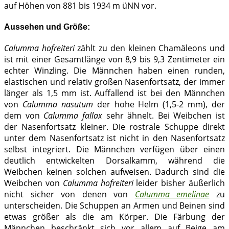
auf Höhen von 881 bis 1934 m üNN vor.
Aussehen und Größe:
Calumma hofreiteri
zählt zu den kleinen Chamäleons und
ist mit einer Gesamtlänge von 8,9 bis 9,3 Zentimeter ein
echter Winzling. Die Männchen haben einen runden,
elastischen und relativ großen Nasenfortsatz, der immer
länger als 1,5 mm ist. Auffallend ist bei den Männchen
von
Calumma nasutum
der hohe Helm (1,5-2 mm), der
dem von
Calumma fallax
sehr ähnelt. Bei Weibchen ist
der Nasenfortsatz kleiner. Die rostrale Schuppe direkt
unter dem Nasenfortsatz ist nicht in den Nasenfortsatz
selbst integriert. Die Männchen verfügen über einen
deutlich entwickelten Dorsalkamm, während die
Weibchen keinen solchen aufweisen. Dadurch sind die
Weibchen von
Calumma hofreiteri
leider bisher äußerlich
nicht sicher von denen von
Calumma emelinae
zu
unterscheiden. Die Schuppen an Armen und Beinen sind
etwas größer als die am Körper. Die Färbung der
Männchen beschränkt sich vor allem auf Beige am