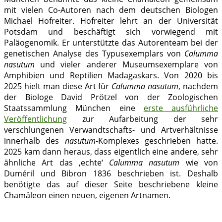
mit vielen Co-Autoren nach dem deutschen Biologen
Michael Hofreiter. Hofreiter lehrt an der Universität
Potsdam und beschäftigt sich vorwiegend mit
Paläogenomik. Er unterstützte das Autorenteam bei der
genetischen Analyse des Typusexemplars von
Calumma
nasutum
und vieler anderer Museumsexemplare von
Amphibien und Reptilien Madagaskars. Von 2020 bis
2025 hielt man diese Art für
Calumma nasutum
, nachdem
der Biologe David Prötzel von der Zoologischen
Staatssammlung München eine
erste ausführliche
Veröffentlichung
zur Aufarbeitung der sehr
verschlungenen Verwandtschafts- und Artverhältnisse
innerhalb des
nasutum
-Komplexes geschrieben hatte.
2025 kam dann heraus, dass eigentlich eine andere, sehr
ähnliche Art das ‚echte‘
Calumma nasutum
wie von
Duméril und Bibron 1836 beschrieben ist. Deshalb
benötigte das auf dieser Seite beschriebene kleine
Chamäleon einen neuen, eigenen Artnamen.