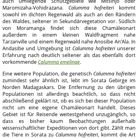
auch umliegende Schutzgebiete wie Mitsinjo oder
Maromizaha-Vohidrazana.
Calumma hofreiteri
kommt
sowohl im dichten Regenwald als auch an den Rändern
des Waldes, seltener in Sekundärvegetation vor. Südlich
von Moramanga findet sich diese Chamäleonart
außerdem in einem kleinen Waldfragment nahe
Tarzanville und einem Regenwald nahe Anosibe An’Ala. In
Andasibe und Umgebung ist
Calumma hofreiteri
unserer
Erfahrung nach deutlich seltener als das ebenfalls dort
vorkommende
Calumma emelinae
.
Eine weitere Population, die genetisch
Calumma hofreiteri
zumindest sehr ähnlich ist, lebt im Sorata Gebirge im
Norden Madagaskars. Die Entfernung zu den übrigen
Populationen ist allerdings beachtlich, so dass nicht
abschließend geklärt ist, ob es sich bei dieser Population
nicht um eine eigene Chamäleonart handelt. Dieses
Gebiet ist für Reisende weitestgehend unzugänglich, so
dass es bisher kaum Beobachtungen außerhalb
wissenschaftlicher Expeditionen von dort gibt. Zählt man
die Tiere in Sorata zu
Calumma hofreiteri
, kommt die Art