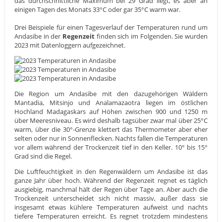
das durchschnittliche Maximum bei 29 Grad liegt, es aber an
einigen Tagen des Monats 33°C oder gar 35°C warm war.
Drei Beispiele für einen Tagesverlauf der Temperaturen rund um
Andasibe in der
Regenzeit
finden sich im Folgenden. Sie wurden
2023 mit Datenloggern aufgezeichnet.
Die Region um Andasibe mit den dazugehörigen Wäldern
Mantadia, Mitsinjo und Analamazaotra liegen im östlichen
Hochland Madagaskars auf Höhen zwischen 900 und 1250 m
über Meeresniveau. Es wird deshalb tagsüber zwar mal über 25°C
warm, über die 30°-Grenze klettert das Thermometer aber eher
selten oder nur in Sonnenflecken. Nachts fallen die Temperaturen
vor allem während der Trockenzeit tief in den Keller. 10° bis 15°
Grad sind die Regel.
Die Luftfeuchtigkeit in den Regenwäldern um Andasibe ist das
ganze Jahr über hoch. Während der Regenzeit regnet es täglich
ausgiebig, manchmal hält der Regen über Tage an. Aber auch die
Trockenzeit unterscheidet sich nicht massiv, außer dass sie
insgesamt etwas kühlere Temperaturen aufweist und nachts
tiefere Temperaturen erreicht. Es regnet trotzdem mindestens