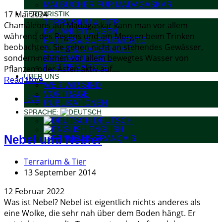
MALBÜCHER FÜR MADAGASKAR
17 Mai 2024
TERRARISTIK
TERRARIUM & TIER
Chamäleons auf Madagaskar kann man vor allem
BAUANLEITUNGEN
während des Regens und am Morgen beim Trinken
FUTTER & SUPPLEMENTE
beobachten. Sie gehen nicht an stehendes Gewässer,
ZUCHT & NACHZUCHT
sondern nehmen vor allem bewegtes Wasser von
ERKRANKUNGEN
FÜR TIERÄRZTE
Pflanzen oder Ästen aktiv auf....
ÜBER UNS
Read More
WER WIR SIND
VORTRÄGE
970
PUBLIKATIONEN
SPRACHE:
DEUTSCH
ENGLISH
Nebel und Nebler
FRANÇAIS
Terrarium & Tier
13 September 2014
12 Februar 2022
Was ist Nebel? Nebel ist eigentlich nichts anderes als
eine Wolke, die sehr nah über dem Boden hängt. Er