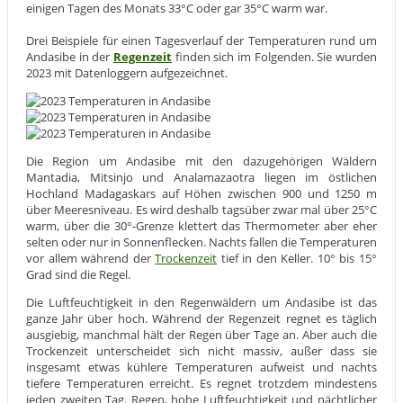
einigen Tagen des Monats 33°C oder gar 35°C warm war.
Drei Beispiele für einen Tagesverlauf der Temperaturen rund um
Andasibe in der
Regenzeit
finden sich im Folgenden. Sie wurden
2023 mit Datenloggern aufgezeichnet.
Die Region um Andasibe mit den dazugehörigen Wäldern
Mantadia, Mitsinjo und Analamazaotra liegen im östlichen
Hochland Madagaskars auf Höhen zwischen 900 und 1250 m
über Meeresniveau. Es wird deshalb tagsüber zwar mal über 25°C
warm, über die 30°-Grenze klettert das Thermometer aber eher
selten oder nur in Sonnenflecken. Nachts fallen die Temperaturen
vor allem während der
Trockenzeit
tief in den Keller. 10° bis 15°
Grad sind die Regel.
Die Luftfeuchtigkeit in den Regenwäldern um Andasibe ist das
ganze Jahr über hoch. Während der Regenzeit regnet es täglich
ausgiebig, manchmal hält der Regen über Tage an. Aber auch die
Trockenzeit unterscheidet sich nicht massiv, außer dass sie
insgesamt etwas kühlere Temperaturen aufweist und nachts
tiefere Temperaturen erreicht. Es regnet trotzdem mindestens
jeden zweiten Tag. Regen, hohe Luftfeuchtigkeit und nächtlicher