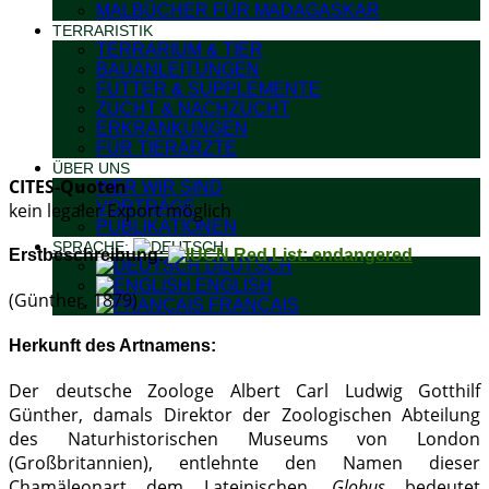
MALBÜCHER FÜR MADAGASKAR
TERRARISTIK
TERRARIUM & TIER
BAUANLEITUNGEN
FUTTER & SUPPLEMENTE
ZUCHT & NACHZUCHT
ERKRANKUNGEN
FÜR TIERÄRZTE
ÜBER UNS
CITES-Quoten
WER WIR SIND
VORTRÄGE
kein legaler Export möglich
PUBLIKATIONEN
SPRACHE:
Erstbeschreibung:
DEUTSCH
ENGLISH
(Günther, 1879)
FRANÇAIS
Herkunft des Artnamens:
Der deutsche Zoologe Albert Carl Ludwig Gotthilf
Günther, damals Direktor der Zoologischen Abteilung
des Naturhistorischen Museums von London
(Großbritannien), entlehnte den Namen dieser
Chamäleonart dem Lateinischen.
Globus
bedeutet