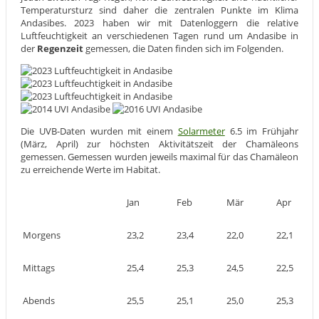
Temperatursturz sind daher die zentralen Punkte im Klima
Andasibes. 2023 haben wir mit Datenloggern die relative
Luftfeuchtigkeit an verschiedenen Tagen rund um Andasibe in
der
Regenzeit
gemessen, die Daten finden sich im Folgenden.
Die UVB-Daten wurden mit einem
Solarmeter
6.5 im Frühjahr
(März, April) zur höchsten Aktivitätszeit der Chamäleons
gemessen. Gemessen wurden jeweils maximal für das Chamäleon
zu erreichende Werte im Habitat.
Jan
Feb
Mär
Apr
Morgens
23,2
23,4
22,0
22,1
Mittags
25,4
25,3
24,5
22,5
Abends
25,5
25,1
25,0
25,3