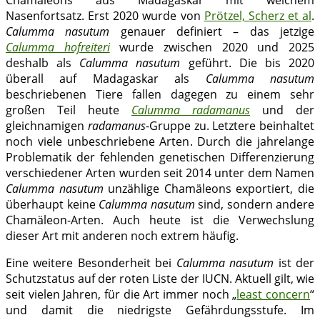
Chamäleons aus Madagaskar mit weichem
Nasenfortsatz. Erst 2020 wurde von
Prötzel, Scherz et al
.
Calumma nasutum
genauer definiert – das jetzige
Calumma hofreiteri
wurde zwischen 2020 und 2025
deshalb als
Calumma nasutum
geführt. Die bis 2020
überall auf Madagaskar als
Calumma nasutum
beschriebenen Tiere fallen dagegen zu einem sehr
großen Teil heute
Calumma radamanus
und der
gleichnamigen
radamanus
-Gruppe zu. Letztere beinhaltet
noch viele unbeschriebene Arten. Durch die jahrelange
Problematik der fehlenden genetischen Differenzierung
verschiedener Arten wurden seit 2014 unter dem Namen
Calumma nasutum
unzählige Chamäleons exportiert, die
überhaupt keine
Calumma nasutum
sind, sondern andere
Chamäleon-Arten. Auch heute ist die Verwechslung
dieser Art mit anderen noch extrem häufig.
Eine weitere Besonderheit bei
Calumma nasutum
ist der
Schutzstatus auf der roten Liste der IUCN. Aktuell gilt, wie
seit vielen Jahren, für die Art immer noch „
least concern
“
und damit die niedrigste Gefährdungsstufe. Im