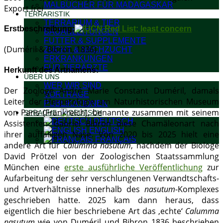
MALBÜCHER FÜR MADAGASKAR
Export frei
TERRARISTIK
TERRARIUM & TIER
Erstbeschreibung:
BAUANLEITUNGEN
FUTTER & SUPPLEMENTE
(Duméril & Bibron, 1836)
ZUCHT & NACHZUCHT
ERKRANKUNGEN
FÜR TIERÄRZTE
Herkunft des Artnamens:
ÜBER UNS
WER WIR SIND
Der Zoologe André Marie Constant Duméril, damals
VORTRÄGE
Leiter der Herpetologie am Naturhistorischen Museum
PUBLIKATIONEN
von Paris (Frankreich), benannte zusammen mit seinem
SPRACHE:
DEUTSCH
Assistenten Gabriel Bibron diese Chamäleonart nach
ENGLISH
ihrer auffälligen Nase. Von 2020 bis 2025 hielt eine
FRANÇAIS
andere Art für
Calumma nasutum
, nachdem der Biologe
David Prötzel von der Zoologischen Staatssammlung
München eine
erste ausführliche Veröffentlichung
zur
Aufarbeitung der sehr verschlungenen Verwandtschafts-
und Artverhältnisse innerhalb des
nasutum
-Komplexes
geschrieben hatte. 2025 kam dann heraus, dass
eigentlich die hier beschriebene Art das ‚echte‘
Calumma
nasutum
wie von Duméril und Bibron 1836 beschrieben