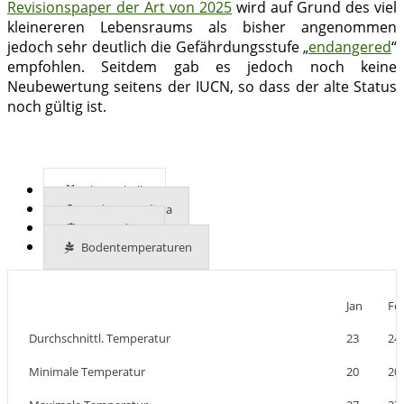
Revisionspaper der Art von 2025
wird auf Grund des viel
kleinereren Lebensraums als bisher angenommen
jedoch sehr deutlich die Gefährdungsstufe „
endangered
“
empfohlen. Seitdem gab es jedoch noch keine
Neubewertung seitens der IUCN, so dass der alte Status
noch gültig ist.
Klimatabelle
Mehr zum Klima
UVB-Indizes
Bodentemperaturen
Jan
Fe
Durchschnittl. Temperatur
23
24
Minimale Temperatur
20
20