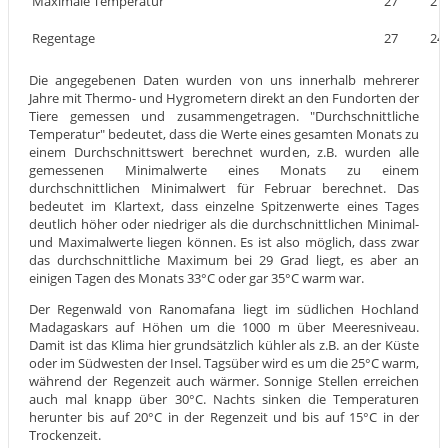
Maximale Temperatur
27
27
Regentage
27
24
Die angegebenen Daten wurden von uns innerhalb mehrerer
Jahre mit Thermo- und Hygrometern direkt an den Fundorten der
Tiere gemessen und zusammengetragen. "Durchschnittliche
Temperatur" bedeutet, dass die Werte eines gesamten Monats zu
einem Durchschnittswert berechnet wurden, z.B. wurden alle
gemessenen Minimalwerte eines Monats zu einem
durchschnittlichen Minimalwert für Februar berechnet. Das
bedeutet im Klartext, dass einzelne Spitzenwerte eines Tages
deutlich höher oder niedriger als die durchschnittlichen Minimal-
und Maximalwerte liegen können. Es ist also möglich, dass zwar
das durchschnittliche Maximum bei 29 Grad liegt, es aber an
einigen Tagen des Monats 33°C oder gar 35°C warm war.
Der Regenwald von Ranomafana liegt im südlichen Hochland
Madagaskars auf Höhen um die 1000 m über Meeresniveau.
Damit ist das Klima hier grundsätzlich kühler als z.B. an der Küste
oder im Südwesten der Insel. Tagsüber wird es um die 25°C warm,
während der Regenzeit auch wärmer. Sonnige Stellen erreichen
auch mal knapp über 30°C. Nachts sinken die Temperaturen
herunter bis auf 20°C in der Regenzeit und bis auf 15°C in der
Trockenzeit.