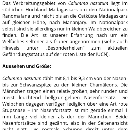
Das Verbreitungsgebiet von
Calumma nasutum
liegt im
südlichen Hochland Madagaskars um den Nationalpark
Ranomafana und reicht bis an die Ostküste Madagaskars
auf gleicher Höhe, nach Mananjary. Im Nationalpark
selbst sind sie allerdings nur in kleinen Waldbereichen zu
finden. Die Art ist unserer Erfahrung nach um ein
Vielfaches seltener als früher angenommen (siehe auch
Hinweis unter „Besonderheiten“ zum aktuellen
Gefährdungsstatus auf der roten Liste der IUCN).
Aussehen und Größe:
Calumma nasutum
zählt mit 8,1 bis 9,3 cm von der Nasen-
bis zur Schwanzspitze zu den kleinen Chamäleons. Die
Männchen tragen einen relativ großen, sehr runden und
meist leuchtend hellgrün-gelben Nasenfortsatz. Die
Weibchen dagegen verfügen lediglich über eine Art rote
Stupsnase – ihr Nasenfortsatz ist mit gerade einmal 1
mm Länge viel kleiner als der der Männchen. Beide
Nasenfortsätze sind gezähnt, also in der Seitenansicht
nicht glatt. Die rostrale Schuppe direkt unter dem