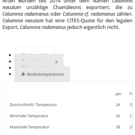
Arten wurden seit 2014 unter dem Namen
Calumma
nasutum
unzählige Chamäleons exportiert, die zu
Calumma radamanus
oder
Calumma cf. radamanus
zählen.
Calumma nasutum
hat eine CITES-Quote für den legalen
Export,
Calumma radamanus
jedoch eigentlich nicht.
Klimatabelle
Mehr zum Klima
UVB-Indizes
Bodentemperaturen
Jan
Fe
Durchschnittl. Temperatur
24
25
Minimale Temperatur
20
21
Maximale Temperatur
28
29