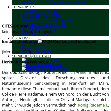
MALBÜCHER FÜR MADAGASKAR
TERRARISTIK
TERRARIUM & TIER
BAUANLEITUNGEN
FUTTER & SUPPLEMENTE
ZUCHT & NACHZUCHT
CITES-Quoten
ERKRANKUNGEN
kein legaler Export möglich
FÜR TIERÄRZTE
ÜBER UNS
Erstbeschreibung:
WER WIR SIND
VORTRÄGE
(Mertens, 1933)
PUBLIKATIONEN
SPRACHE:
DEUTSCH
Herkunft des Artnamens:
ENGLISH
FRANÇAIS
Der deutsche Biologe Robert Friedrich Wilhelm Mertens,
später Direktor des Forschungsinstitutes und
Naturmuseums Senckenberg in Frankfurt am Main,
benannte diese Chamäleonart nach ihrem Fundort, dem
Col de Pierre Radama, einem Ort nördlich der Bucht von
Antongil. Heute gibt es diesen Ort auf Madagaskar nicht
mehr. Er wurde jedoch vermutlich nach
König Radama I.
,
einem der berühmtesten Könige der Volksgruppe der