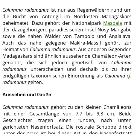
Calumma radamanus
ist nur aus Regenwäldern rund um
die Bucht von Antongil im Nordosten Madagaskars
beheimatet. Dazu gehört der Nationalpark
Masoala
mit
der dazugehörigen, paradiesischen Insel Nosy Mangabe
sowie die nahen Wälder von Tampolo und Analalava.
Auch das nahe gelegene Makira-Massif gehört zur
Heimat von
Calumma radamanus
. Aus anderen Gegenden
Madagaskars sind ähnlich aussehende Chamäleon-Arten
genannt, die sich jedoch genetisch von
Calumma
radamanus
unterscheiden und deshalb bis zu ihrer
endgültigen taxonomischen Einordnung als
Calumma
cf.
radamanus
gelten.
Aussehen und Größe:
Calumma radamanus
gehört zu den kleinen Chamäleons
mit einer Gesamtlänge von 7,7 bis 9,3 cm. Beide
Geschlechter tragen einen runden, nach unten
gerichteten Nasenfortsatz. Die rostrale Schuppe direkt
unter der
Nase
ist bei dieser Art in den Nasenfortsatz