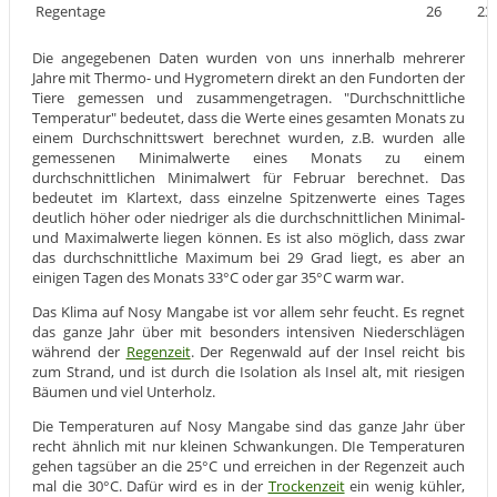
Regentage
26
23
Die angegebenen Daten wurden von uns innerhalb mehrerer
Jahre mit Thermo- und Hygrometern direkt an den Fundorten der
Tiere gemessen und zusammengetragen. "Durchschnittliche
Temperatur" bedeutet, dass die Werte eines gesamten Monats zu
einem Durchschnittswert berechnet wurden, z.B. wurden alle
gemessenen Minimalwerte eines Monats zu einem
durchschnittlichen Minimalwert für Februar berechnet. Das
bedeutet im Klartext, dass einzelne Spitzenwerte eines Tages
deutlich höher oder niedriger als die durchschnittlichen Minimal-
und Maximalwerte liegen können. Es ist also möglich, dass zwar
das durchschnittliche Maximum bei 29 Grad liegt, es aber an
einigen Tagen des Monats 33°C oder gar 35°C warm war.
Das Klima auf Nosy Mangabe ist vor allem sehr feucht. Es regnet
das ganze Jahr über mit besonders intensiven Niederschlägen
während der
Regenzeit
. Der Regenwald auf der Insel reicht bis
zum Strand, und ist durch die Isolation als Insel alt, mit riesigen
Bäumen und viel Unterholz.
Die Temperaturen auf Nosy Mangabe sind das ganze Jahr über
recht ähnlich mit nur kleinen Schwankungen. DIe Temperaturen
gehen tagsüber an die 25°C und erreichen in der Regenzeit auch
mal die 30°C. Dafür wird es in der
Trockenzeit
ein wenig kühler,