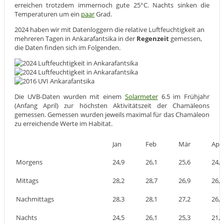
erreichen trotzdem immernoch gute 25°C. Nachts sinken die
Temperaturen um ein
paar
Grad.
2024 haben wir mit Datenloggern die relative Luftfeuchtigkeit an
mehreren Tagen in Ankarafantsika in der
Regenzeit
gemessen,
die Daten finden sich im Folgenden.
Die UVB-Daten wurden mit einem
Solarmeter
6.5 im Frühjahr
(Anfang April) zur höchsten Aktivitätszeit der Chamäleons
gemessen. Gemessen wurden jeweils maximal für das Chamäleon
zu erreichende Werte im Habitat.
Jan
Feb
Mär
Apr
Morgens
24,9
26,1
25,6
24,2
Mittags
28,2
28,7
26,9
26,1
Nachmittags
28,3
28,1
27,2
26,1
Nachts
24,5
26,1
25,3
21,7