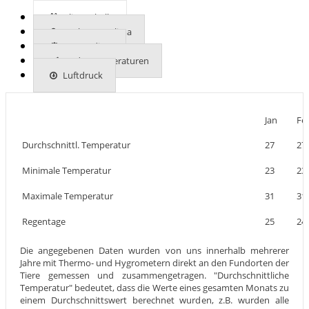
Klimatabelle
Mehr zum Klima
UVB-Indizes
Bodentemperaturen
Luftdruck
Jan
Fe
Durchschnittl. Temperatur
27
27
Minimale Temperatur
23
23
Maximale Temperatur
31
31
Regentage
25
24
Die angegebenen Daten wurden von uns innerhalb mehrerer
Jahre mit Thermo- und Hygrometern direkt an den Fundorten der
Tiere gemessen und zusammengetragen. "Durchschnittliche
Temperatur" bedeutet, dass die Werte eines gesamten Monats zu
einem Durchschnittswert berechnet wurden, z.B. wurden alle