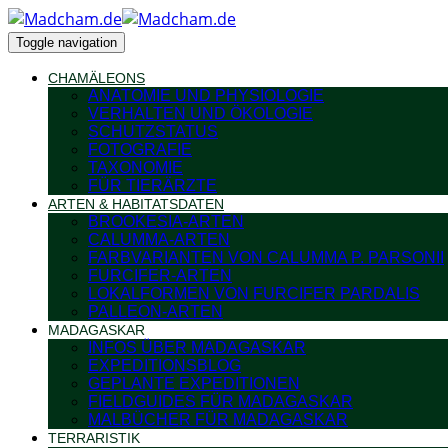
Toggle navigation
CHAMÄLEONS
ANATOMIE UND PHYSIOLOGIE
VERHALTEN UND ÖKOLOGIE
SCHUTZSTATUS
FOTOGRAFIE
TAXONOMIE
FÜR TIERÄRZTE
ARTEN & HABITATSDATEN
BROOKESIA-ARTEN
CALUMMA-ARTEN
FARBVARIANTEN VON CALUMMA P. PARSONII
FURCIFER-ARTEN
LOKALFORMEN VON FURCIFER PARDALIS
PALLEON-ARTEN
MADAGASKAR
INFOS ÜBER MADAGASKAR
EXPEDITIONSBLOG
GEPLANTE EXPEDITIONEN
FIELDGUIDES FÜR MADAGASKAR
MALBÜCHER FÜR MADAGASKAR
TERRARISTIK