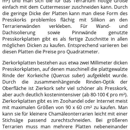
m²) und man sich die für das Terrarium nötige Größe
einfach mit dem Cuttermesser zuschneiden kann. Durch
die geringe Dicke der Platten kann man diese Form des
Presskorks problemlos flächig mit Silikon an den
Terrarienwänden verkleben. Für Wand- und
Dachisolierung sowie Pinnwände genutzte
Presskorkplatten gibt es als fertige Zuschnitte in allen
möglichen Dicken zu kaufen. Entsprechend variieren bei
diesen Platten die Preise pro Quadratmeter.
Zierkorkplatten bestehen aus etwa zwei Millimeter dicken
Presskorkplatten, auf denen maschinell die plattgewalzte
Rinde der Korkeiche (
Quercus suber
) aufgeklebt wurde.
Durch die zusammenhängende Rinden-Optik der
Oberfläche ist Zierkork sehr viel schöner als Presskork,
aber auch deutlich kostenintensiver (ab 80-100 € pro m²).
Zierkorkplatten gibt es im Zoohandel oder Internet meist
mit maximalen Größen von 90 x 60 cm² zu kaufen. Man
kann sie für kleinere Chamäleonterrarien leicht mit einer
Stichsäge passend zurechtschneiden. Bei größeren
Terrarien muss man mehrere Platten nebeneinander