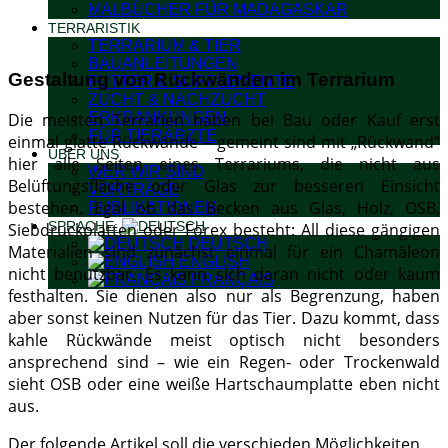
MALBÜCHER FÜR MADAGASKAR
TERRARISTIK
TERRARIUM & TIER
BAUANLEITUNGEN
Gestaltung von Rückwänden im Terrarium
FUTTER & SUPPLEMENTE
ZUCHT & NACHZUCHT
ERKRANKUNGEN
Die meisten Terrarien haben bei Bau oder Kauf erst
FÜR TIERÄRZTE
einmal glatte Rückwände – gemeint sind mit „Rückwand“
ÜBER UNS
hier alle Seiten eines Terrariums, die nicht aus
WER WIR SIND
Belüftungsfläche oder Glas zur besseren Einsicht
VORTRÄGE
bestehen. Egal ob das Becken aus Glas, Holz, OSB,
PUBLIKATIONEN
SPRACHE:
Siebdruckplatten oder Forex besteht: All diese gängigen
DEUTSCH
Materialien sind zunächst einmal für ein Chamäleon
ENGLISH
nicht benutzbar. Es kann sich daran nicht oder kaum
FRANÇAIS
festhalten. Sie dienen also nur als Begrenzung, haben
aber sonst keinen Nutzen für das Tier. Dazu kommt, dass
kahle Rückwände meist optisch nicht besonders
ansprechend sind – wie ein Regen- oder Trockenwald
sieht OSB oder eine weiße Hartschaumplatte eben nicht
aus.
Der folgende Artikel soll die verschieden Möglichkeiten