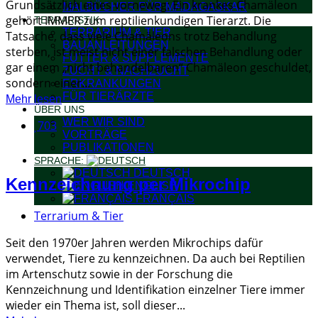
Grundsätzlich eines vorneweg: Ein krankes Chamäleon
MALBÜCHER FÜR MADAGASKAR
gehört IMMER zum reptilienkundigen Tierarzt. Die
TERRARISTIK
TERRARIUM & TIER
Tatsache, dass viele Chamäleons trotz Behandlung
BAUANLEITUNGEN
sterben, ist meist nicht einer falschen Behandlung oder
FUTTER & SUPPLEMENTE
gar einem „nicht behandelbaren“ Chamäleon geschuldet,
ZUCHT & NACHZUCHT
sondern einer...
ERKRANKUNGEN
FÜR TIERÄRZTE
Mehr lesen
ÜBER UNS
WER WIR SIND
703
VORTRÄGE
PUBLIKATIONEN
SPRACHE:
DEUTSCH
Kennzeichnung per Mikrochip
ENGLISH
FRANÇAIS
Terrarium & Tier
Seit den 1970er Jahren werden Mikrochips dafür
verwendet, Tiere zu kennzeichnen. Da auch bei Reptilien
im Artenschutz sowie in der Forschung die
Kennzeichnung und Identifikation einzelner Tiere immer
wieder ein Thema ist, soll dieser...